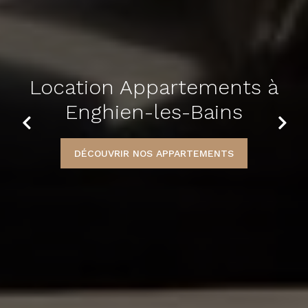
Location Appartement à
Enghien-les-Bains
Previous
Next
DÉCOUVRIR NOTRE APPARTEMENT